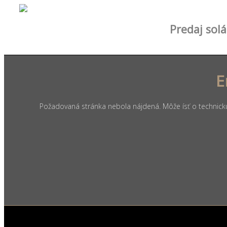
Predaj solár
E
Požadovaná stránka nebola nájdená. Môže ísť o technickú