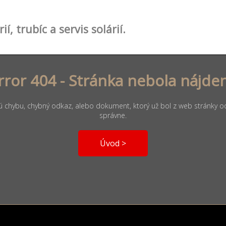
ií, trubíc a servis solárií.
rror 404 - Stránka nebola nájde
 chybu, chybný odkaz, alebo dokument, ktorý už bol z web stránky ods
správne.
Úvod >